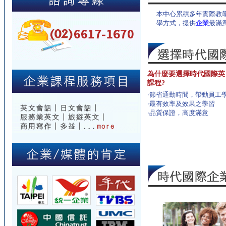
本中心累積多年實際教
學方式，提供
企業
最滿
為什麼要選擇時代國際英
課程?
‧
節省通勤時間，帶動員工
‧
最有效率及效果之學習
‧
品質保證，高度滿意